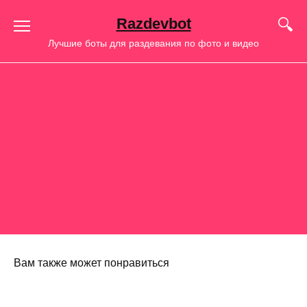
Перейти
Razdevbot
к
содержанию
Лучшие боты для раздевания по фото и видео
Вам также может понравиться