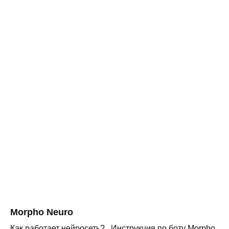
Morpho Neuro
Как работает нейросеть? Инструкция по боту Morpho