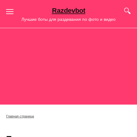
Перейти
Razdevbot
к
содержанию
Лучшие боты для раздевания по фото и видео
Главная страница